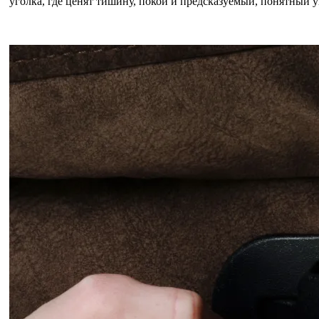
уголка, где ценят тишину, покой и предсказуемый, понятный у