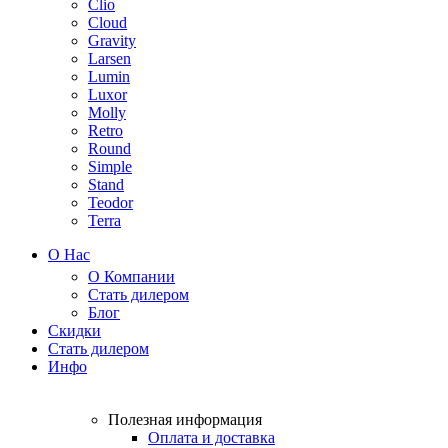
Clio
Cloud
Gravity
Larsen
Lumin
Luxor
Molly
Retro
Round
Simple
Stand
Teodor
Terra
О Нас
О Компании
Стать дилером
Блог
Скидки
Стать дилером
Инфо
Полезная информация
Оплата и доставка