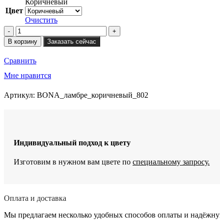
Коричневый
Цвет
Очистить
Количество
товара
В корзину
Заказать сейчас
Кресло
реклайнер
Сравнить
BONA
механический
Мне нравится
без
качания
Артикул:
BONA_ламбре_коричневый_802
и
вращения
Индивидуальный подход к цвету
Изготовим в нужном вам цвете по
специальному запросу.
Оплата и доставка
Мы предлагаем несколько удобных способов оплаты и надёжную