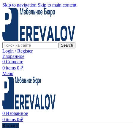
Skip to navigation
Skip to main content
Search
Login / Register
Избранное
0
Compare
0
items
0
₽
Menu
0
Избранное
0
items
0
₽
Каталог