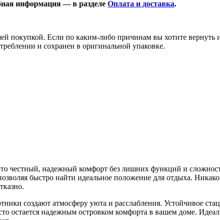
бная информация — в разделе
Оплата и доставка
.
 покупкой. Если по каким-либо причинам вы хотите вернуть или
отреблении и сохранен в оригинальной упаковке.
о честный, надежный комфорт без лишних функций и сложносте
 позволяя быстро найти идеальное положение для отдыха. Никако
тказно.
котники создают атмосферу уюта и расслабления. Устойчивое ст
росто остается надежным островком комфорта в вашем доме. Идеа