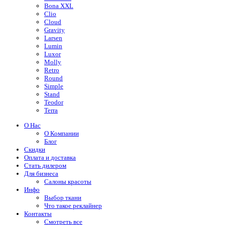
Bona XXL
Clio
Cloud
Gravity
Larsen
Lumin
Luxor
Molly
Retro
Round
Simple
Stand
Teodor
Terra
О Нас
О Компании
Блог
Скидки
Оплата и доставка
Стать дилером
Для бизнеса
Салоны красоты
Инфо
Выбор ткани
Что такое реклайнер
Контакты
Смотреть все