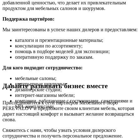
добавленной ценностью, что делает их привлекательным
продуктом для мебельных салонов и шоурумов.
Поддержка партнёров:
Мы заинтересованы в успехе наших дилеров и предоставляем:
каталоги и презентационные материалы;
консультации по ассортименту;
помощь в подборе моделей для экспозиции;
оперативную поддержку по заказам.
Для кого подходит сотрудничество:
мебельные салоны;
интерьерные шоурумы;
Давайте развивать бизнес вместе
дизайнерские студии;
интернет-магазины мебели;
компании, работающие с гостиницами, санаториями и
Присоединяйтесь к сети партнёров Мебельного бюро
SPA-комплексами.
PEREVALOV и предложите своим клиентам мебель, которая
дарит настоящий комфорт и вызывает желание возвращаться
снова.
Свяжитесь с нами, чтобы узнать условия дилерского
сотрудничества и получить персональное предложение.