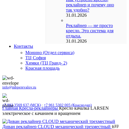
реклайнер и почему оно
так удобно?
31.01.2026
Реклайнер — не просто
кресло. Это система для
отдыха.
31.01.2026
Контакты
Монино (Отдел сервиса)
ТЦ София
Химки (ТЦ Гранд- 2)
Красная площадь
info@mbperevalov.ru
+7 993 3569 637 (МСК)
;
+7 961 5302 005 (Краснодар)
Главная
Кресла-реклайнеры
Кресло качалка LARSEN
электрическое с качанием и вращением
Диван реклайнер CLOUD механический трехместный
177