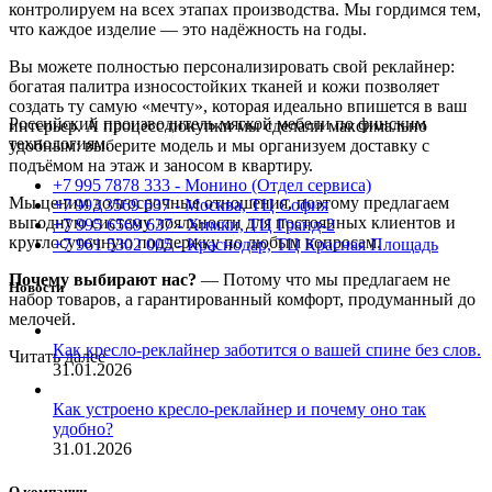
контролируем на всех этапах производства. Мы гордимся тем,
что каждое изделие — это надёжность на годы.
Вы можете полностью персонализировать свой реклайнер:
богатая палитра износостойких тканей и кожи позволяет
создать ту самую «мечту», которая идеально впишется в ваш
Российский производитель мягкой мебели по финским
интерьер. А процесс покупки мы сделали максимально
технологиям.
удобным: выберите модель и мы организуем доставку с
подъёмом на этаж и заносом в квартиру.
+7 995 7878 333 - Монино (Отдел сервиса)
Мы ценим долгосрочные отношения, поэтому предлагаем
+7 993 3569 637 - Москва, ТЦ София
выгодную систему лояльности для постоянных клиентов и
+7 995 6569 637 - Химки, ТЦ Гранд-2
круглосуточную поддержку по любым вопросам.
+7 961 5302 005 - Краснодар, ТЦ Красная Площадь
Почему выбирают нас?
— Потому что мы предлагаем не
Новости
набор товаров, а гарантированный комфорт, продуманный до
мелочей.
Как кресло-реклайнер заботится о вашей спине без слов.
Читать далее
31.01.2026
Как устроено кресло-реклайнер и почему оно так
удобно?
31.01.2026
О компании