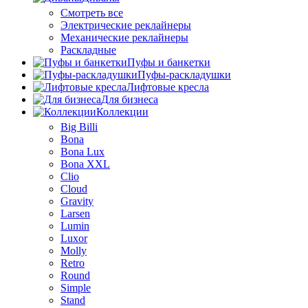
Смотреть все
Электрические реклайнеры
Механические реклайнеры
Раскладные
Пуфы и банкетки
Пуфы-раскладушки
Лифтовые кресла
Для бизнеса
Коллекции
Big Billi
Bona
Bona Lux
Bona XXL
Clio
Cloud
Gravity
Larsen
Lumin
Luxor
Molly
Retro
Round
Simple
Stand