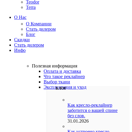
Teodor
Terra
О Нас
О Компании
Стать дилером
Блог
Скидки
Стать дилером
Инфо
Полезная информация
Оплата и доставка
Что такое реклайнер
Выбор ткани
Эксплуатация и уход
БЛОГ
Как кресло-реклайнер
заботится о вашей спине
без слов.
31.01.2026
Как устроено кресло-