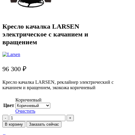
Кресло качалка LARSEN
электрическое с качанием и
вращением
96 300
₽
Кресло качалка LARSEN, реклайнер электрический с
качанием и вращением, экокожа коричневый
Коричневый
Цвет
Очистить
Количество
товара
В корзину
Заказать сейчас
Кресло
качалка