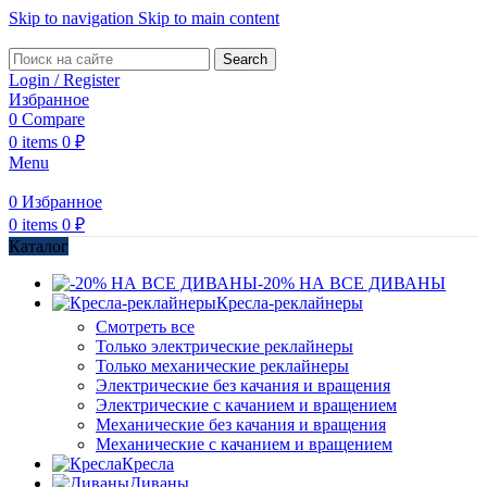
Skip to navigation
Skip to main content
Search
Login / Register
Избранное
0
Compare
0
items
0
₽
Menu
0
Избранное
0
items
0
₽
Каталог
-20% НА ВСЕ ДИВАНЫ
Кресла-реклайнеры
Смотреть все
Только электрические реклайнеры
Только механические реклайнеры
Электрические без качания и вращения
Электрические с качанием и вращением
Механические без качания и вращения
Механические с качанием и вращением
Кресла
Диваны