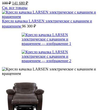
Первоначальная
Текущая
100
₽
141 680
₽
цена
цена:
См. все товары
составляла
141
177
680 ₽.
100 ₽.
Кресло качалка LARSEN электрическое с качанием и
вращением
96 300
₽