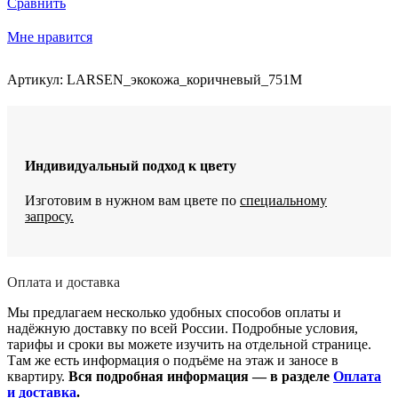
Сравнить
LARSEN
электрическое
Мне нравится
с
качанием
и
Артикул:
LARSEN_экокожа_коричневый_751М
вращением
Индивидуальный подход к цвету
Изготовим в нужном вам цвете по
специальному
запросу.
Оплата и доставка
Мы предлагаем несколько удобных способов оплаты и
надёжную доставку по всей России. Подробные условия,
тарифы и сроки вы можете изучить на отдельной странице.
Там же есть информация о подъёме на этаж и заносе в
квартиру.
Вся подробная информация — в разделе
Оплата
и доставка
.