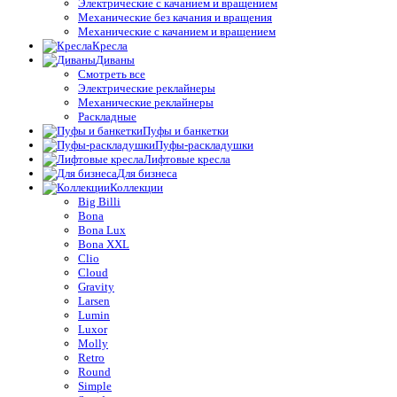
Электрические с качанием и вращением
Механические без качания и вращения
Механические с качанием и вращением
Кресла
Диваны
Смотреть все
Электрические реклайнеры
Механические реклайнеры
Раскладные
Пуфы и банкетки
Пуфы-раскладушки
Лифтовые кресла
Для бизнеса
Коллекции
Big Billi
Bona
Bona Lux
Bona XXL
Clio
Cloud
Gravity
Larsen
Lumin
Luxor
Molly
Retro
Round
Simple