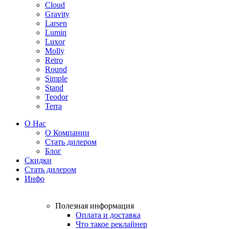
Cloud
Gravity
Larsen
Lumin
Luxor
Molly
Retro
Round
Simple
Stand
Teodor
Terra
О Нас
О Компании
Стать дилером
Блог
Скидки
Стать дилером
Инфо
Полезная информация
Оплата и доставка
Что такое реклайнер