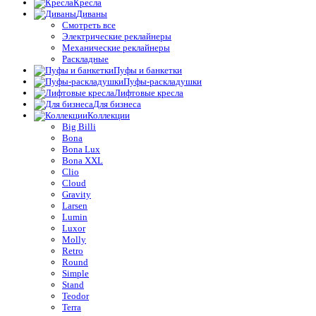
Кресла
Диваны
Смотреть все
Электрические реклайнеры
Механические реклайнеры
Раскладные
Пуфы и банкетки
Пуфы-раскладушки
Лифтовые кресла
Для бизнеса
Коллекции
Big Billi
Bona
Bona Lux
Bona XXL
Clio
Cloud
Gravity
Larsen
Lumin
Luxor
Molly
Retro
Round
Simple
Stand
Teodor
Terra