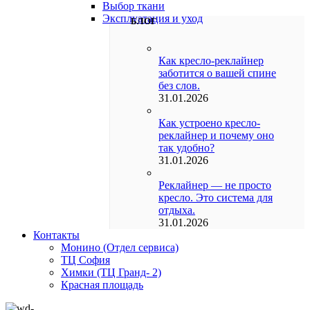
Выбор ткани
Эксплуатация и уход
БЛОГ
Как кресло-реклайнер
заботится о вашей спине
без слов.
31.01.2026
Как устроено кресло-
реклайнер и почему оно
так удобно?
31.01.2026
Реклайнер — не просто
кресло. Это система для
отдыха.
31.01.2026
Контакты
Монино (Отдел сервиса)
ТЦ София
Химки (ТЦ Гранд- 2)
Красная площадь