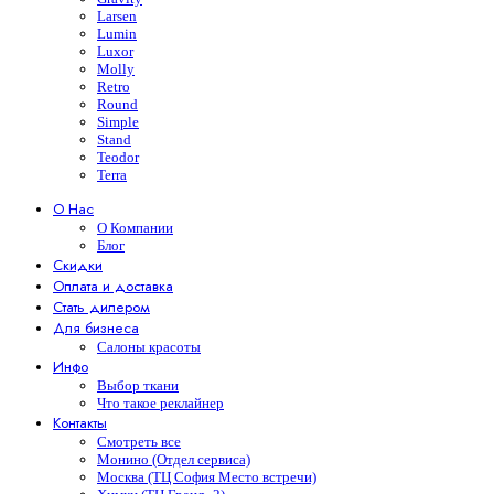
Larsen
Lumin
Luxor
Molly
Retro
Round
Simple
Stand
Teodor
Terra
О Нас
О Компании
Блог
Скидки
Оплата и доставка
Стать дилером
Для бизнеса
Салоны красоты
Инфо
Выбор ткани
Что такое реклайнер
Контакты
Смотреть все
Монино (Отдел сервиса)
Москва (ТЦ София Место встречи)