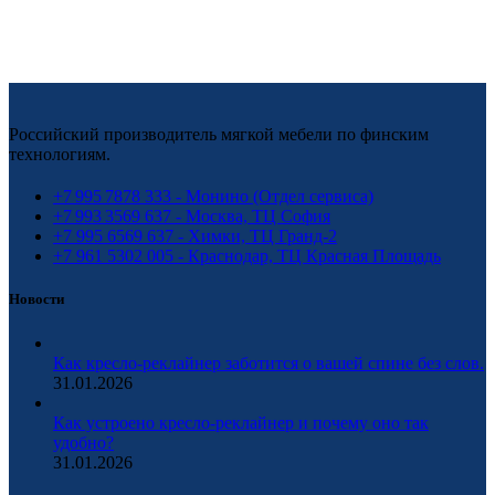
Российский производитель мягкой мебели по финским
технологиям.
+7 995 7878 333 - Монино (Отдел сервиса)
+7 993 3569 637 - Москва, ТЦ София
+7 995 6569 637 - Химки, ТЦ Гранд-2
+7 961 5302 005 - Краснодар, ТЦ Красная Площадь
Новости
Как кресло-реклайнер заботится о вашей спине без слов.
31.01.2026
Как устроено кресло-реклайнер и почему оно так
удобно?
31.01.2026