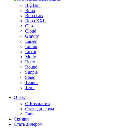
Big Billi
Bona
Bona Lux
Bona XXL
Clio
Cloud
Gravity
Larsen
Lumin
Luxor
Molly
Retro
Round
Simple
Stand
Teodor
Terra
О Нас
О Компании
Стать дилером
Блог
Скидки
Стать дилером