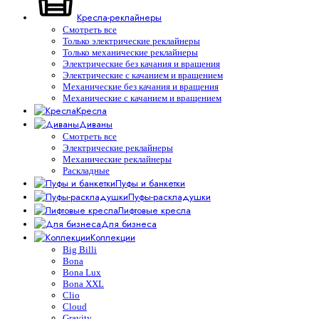
Кресла-реклайнеры
Смотреть все
Только электрические реклайнеры
Только механические реклайнеры
Электрические без качания и вращения
Электрические с качанием и вращением
Механические без качания и вращения
Механические с качанием и вращением
Кресла
Диваны
Смотреть все
Электрические реклайнеры
Механические реклайнеры
Раскладные
Пуфы и банкетки
Пуфы-раскладушки
Лифтовые кресла
Для бизнеса
Коллекции
Big Billi
Bona
Bona Lux
Bona XXL
Clio
Cloud
Gravity