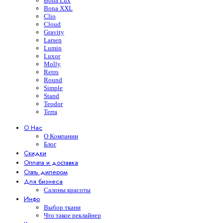
Bona Lux
Bona XXL
Clio
Cloud
Gravity
Larsen
Lumin
Luxor
Molly
Retro
Round
Simple
Stand
Teodor
Terra
О Нас
О Компании
Блог
Скидки
Оплата и доставка
Стать дилером
Для бизнеса
Салоны красоты
Инфо
Выбор ткани
Что такое реклайнер