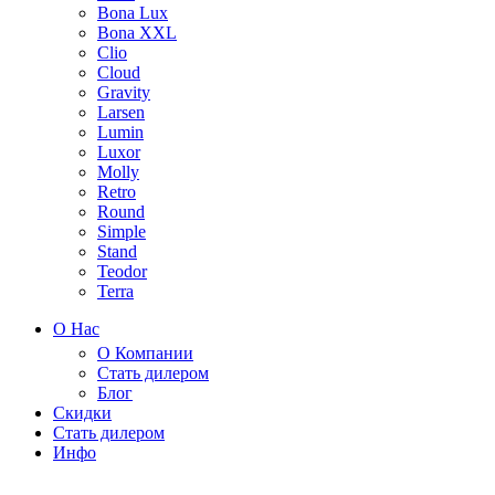
Bona Lux
Bona XXL
Clio
Cloud
Gravity
Larsen
Lumin
Luxor
Molly
Retro
Round
Simple
Stand
Teodor
Terra
О Нас
О Компании
Стать дилером
Блог
Скидки
Стать дилером
Инфо