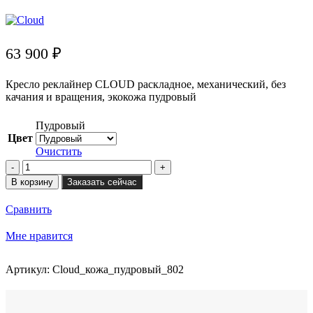
63 900
₽
Кресло реклайнер CLOUD раскладное, механический, без
качания и вращения, экокожа пудровый
Пудровый
Цвет
Очистить
Количество
товара
В корзину
Заказать сейчас
Кресло
реклайнер
Сравнить
CLOUD
механический
Мне нравится
без
качания
и
Артикул:
Cloud_кожа_пудровый_802
вращения