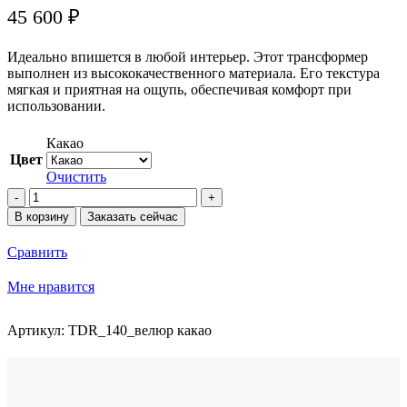
45 600
₽
Идеально впишется в любой интерьер. Этот трансформер
выполнен из высококачественного материала. Его текстура
мягкая и приятная на ощупь, обеспечивая комфорт при
использовании.
Какао
Цвет
Очистить
Количество
товара
В корзину
Заказать сейчас
Пуф-
раскладушка
Сравнить
TEODOR,
трансформер
Мне нравится
140см
Артикул:
TDR_140_велюр какао