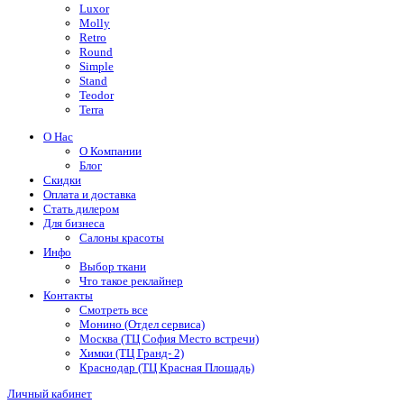
Luxor
Molly
Retro
Round
Simple
Stand
Teodor
Terra
О Нас
О Компании
Блог
Скидки
Оплата и доставка
Стать дилером
Для бизнеса
Салоны красоты
Инфо
Выбор ткани
Что такое реклайнер
Контакты
Смотреть все
Монино (Отдел сервиса)
Москва (ТЦ София Место встречи)
Химки (ТЦ Гранд- 2)
Краснодар (ТЦ Красная Площадь)
Личный кабинет