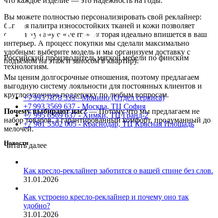
что каждое изделие — это надёжность на годы.
Вы можете полностью персонализировать свой реклайнер:
богатая палитра износостойких тканей и кожи позволяет
создать ту самую «мечту», которая идеально впишется в ваш
интерьер. А процесс покупки мы сделали максимально
удобным: выберите модель и мы организуем доставку с
Российский производитель мягкой мебели по финским
подъёмом на этаж и заносом в квартиру.
технологиям.
Мы ценим долгосрочные отношения, поэтому предлагаем
выгодную систему лояльности для постоянных клиентов и
круглосуточную поддержку по любым вопросам.
+7 995 7878 333 - Монино (Отдел сервиса)
+7 993 3569 637 - Москва, ТЦ София
Почему выбирают нас?
— Потому что мы предлагаем не
+7 995 6569 637 - Химки, ТЦ Гранд-2
набор товаров, а гарантированный комфорт, продуманный до
+7 961 5302 005 - Краснодар, ТЦ Красная Площадь
мелочей.
Новости
Читать далее
Как кресло-реклайнер заботится о вашей спине без слов.
31.01.2026
Как устроено кресло-реклайнер и почему оно так
удобно?
31.01.2026