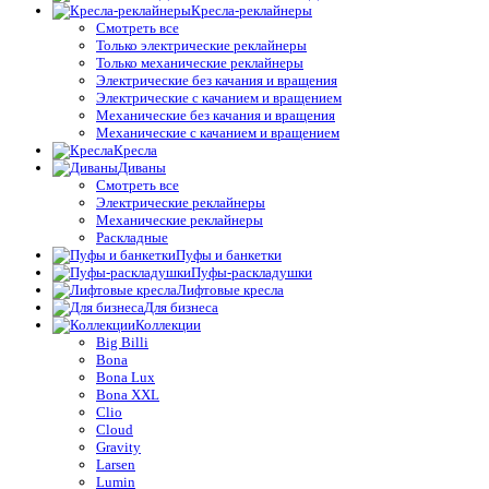
Кресла-реклайнеры
Смотреть все
Только электрические реклайнеры
Только механические реклайнеры
Электрические без качания и вращения
Электрические с качанием и вращением
Механические без качания и вращения
Механические с качанием и вращением
Кресла
Диваны
Смотреть все
Электрические реклайнеры
Механические реклайнеры
Раскладные
Пуфы и банкетки
Пуфы-раскладушки
Лифтовые кресла
Для бизнеса
Коллекции
Big Billi
Bona
Bona Lux
Bona XXL
Clio
Cloud
Gravity
Larsen
Lumin