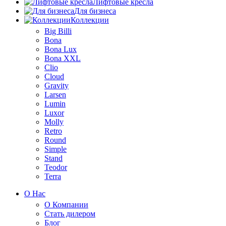
Лифтовые кресла
Для бизнеса
Коллекции
Big Billi
Bona
Bona Lux
Bona XXL
Clio
Cloud
Gravity
Larsen
Lumin
Luxor
Molly
Retro
Round
Simple
Stand
Teodor
Terra
О Нас
О Компании
Стать дилером
Блог