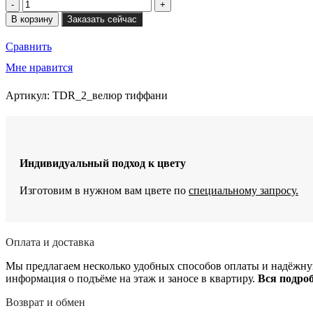
Количество
товара
В корзину
Заказать сейчас
Пуф-
раскладушка
Сравнить
TEODOR,
трансформер
Мне нравится
70см
Артикул:
TDR_2_велюр тиффани
Индивидуальный подход к цвету
Изготовим в нужном вам цвете по
специальному запросу.
Оплата и доставка
Мы предлагаем несколько удобных способов оплаты и надёжную
информация о подъёме на этаж и заносе в квартиру.
Вся подро
Возврат и обмен