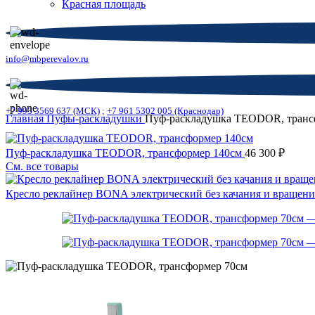
Красная площадь
info@mbperevalov.ru
+7 993 3569 637 (МСК)
;
+7 961 5302 005 (Краснодар)
Главная
Пуфы-раскладушки
Пуф-раскладушка TEODOR, транс
Пуф-раскладушка TEODOR, трансформер 140см
46 300
₽
См. все товары
Кресло реклайнер BONA электрический без качания и вращен