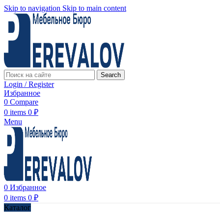
Skip to navigation
Skip to main content
Search
Login / Register
Избранное
0
Compare
0
items
0
₽
Menu
0
Избранное
0
items
0
₽
Каталог