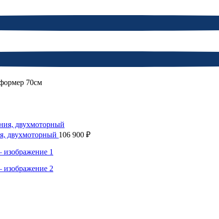
формер 70см
ия, двухмоторный
106 900
₽