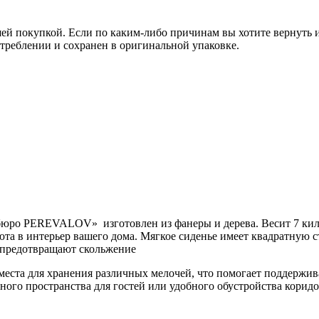
 покупкой. Если по каким-либо причинам вы хотите вернуть или
отреблении и сохранен в оригинальной упаковке.
ро PEREVALOV» изготовлен из фанеры и дерева. Весит 7 килог
юта в интерьер вашего дома. Мягкое сиденье имеет квадратную 
 предотвращают скольжение
еста для хранения различных мелочей, что помогает поддержива
ьного пространства для гостей или удобного обустройства кори