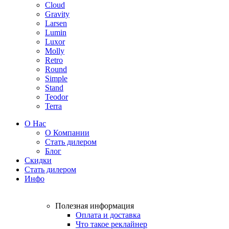
Cloud
Gravity
Larsen
Lumin
Luxor
Molly
Retro
Round
Simple
Stand
Teodor
Terra
О Нас
О Компании
Стать дилером
Блог
Скидки
Стать дилером
Инфо
Полезная информация
Оплата и доставка
Что такое реклайнер