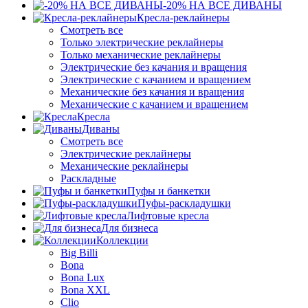
-20% НА ВСЕ ДИВАНЫ
Кресла-реклайнеры
Смотреть все
Только электрические реклайнеры
Только механические реклайнеры
Электрические без качания и вращения
Электрические с качанием и вращением
Механические без качания и вращения
Механические с качанием и вращением
Кресла
Диваны
Смотреть все
Электрические реклайнеры
Механические реклайнеры
Раскладные
Пуфы и банкетки
Пуфы-раскладушки
Лифтовые кресла
Для бизнеса
Коллекции
Big Billi
Bona
Bona Lux
Bona XXL
Clio