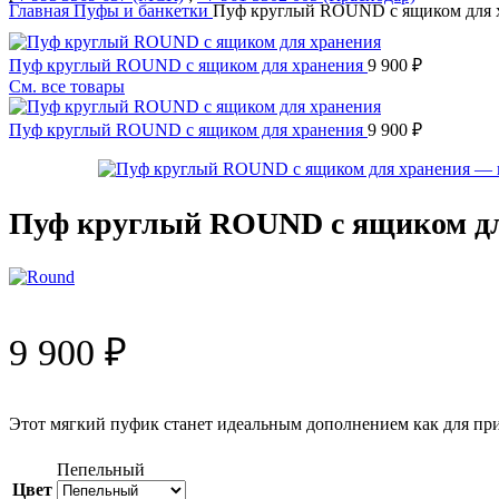
Главная
Пуфы и банкетки
Пуф круглый ROUND с ящиком для 
Пуф круглый ROUND с ящиком для хранения
9 900
₽
См. все товары
Пуф круглый ROUND с ящиком для хранения
9 900
₽
Пуф круглый ROUND с ящиком дл
9 900
₽
Этот мягкий пуфик станет идеальным дополнением как для прих
Пепельный
Цвет