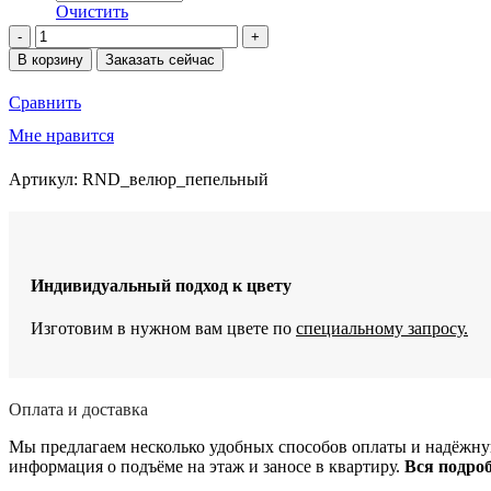
Очистить
Количество
товара
В корзину
Заказать сейчас
Пуф
круглый
Сравнить
ROUND
с
Мне нравится
ящиком
для
Артикул:
RND_велюр_пепельный
хранения
Индивидуальный подход к цвету
Изготовим в нужном вам цвете по
специальному запросу.
Оплата и доставка
Мы предлагаем несколько удобных способов оплаты и надёжную
информация о подъёме на этаж и заносе в квартиру.
Вся подро