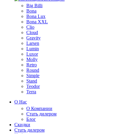
Big Billi
Bona
Bona Lux
Bona XXL
Clio
Cloud
Gravity
Larsen
Lumin
Luxor
Molly
Retro
Round
Simple
Stand
Teodor
Terra
О Нас
О Компании
Стать дилером
Блог
Скидки
Стать дилером