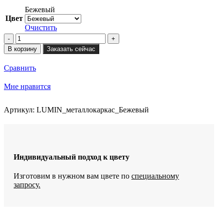
Бежевый
Цвет
Очистить
Количество
товара
В корзину
Заказать сейчас
Пуф
банкетка
Сравнить
LUMIN
на
Мне нравится
металлокаркасе
Артикул:
LUMIN_металлокаркас_Бежевый
Индивидуальный подход к цвету
Изготовим в нужном вам цвете по
специальному
запросу.