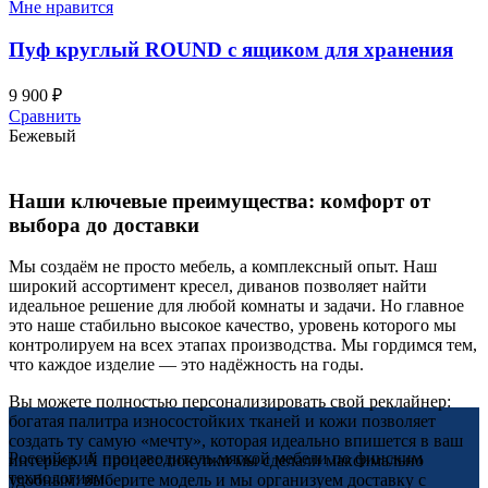
Мне нравится
Пуф круглый ROUND с ящиком для хранения
9 900
₽
Сравнить
Бежевый
Наши ключевые преимущества: комфорт от
выбора до доставки
Мы создаём не просто мебель, а комплексный опыт. Наш
широкий ассортимент кресел, диванов позволяет найти
идеальное решение для любой комнаты и задачи. Но главное
это наше стабильно высокое качество, уровень которого мы
контролируем на всех этапах производства. Мы гордимся тем,
что каждое изделие — это надёжность на годы.
Вы можете полностью персонализировать свой реклайнер:
богатая палитра износостойких тканей и кожи позволяет
создать ту самую «мечту», которая идеально впишется в ваш
Российский производитель мягкой мебели по финским
интерьер. А процесс покупки мы сделали максимально
технологиям.
удобным: выберите модель и мы организуем доставку с