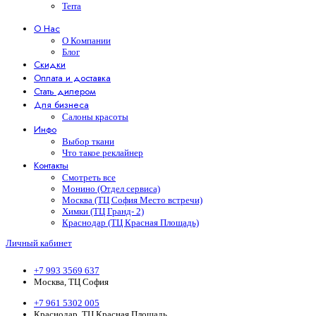
Terra
О Нас
О Компании
Блог
Скидки
Оплата и доставка
Стать дилером
Для бизнеса
Салоны красоты
Инфо
Выбор ткани
Что такое реклайнер
Контакты
Смотреть все
Монино (Отдел сервиса)
Москва (ТЦ София Место встречи)
Химки (ТЦ Гранд- 2)
Краснодар (ТЦ Красная Площадь)
Личный кабинет
+7 993 3569 637
Москва, ТЦ София
+7 961 5302 005
Краснодар, ТЦ Красная Площадь