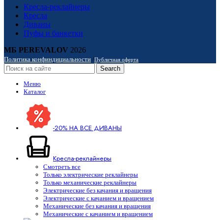
Кресла-реклайнеры
Кресла
Диваны
Пуфы и банкетки
МБ PEREVALOV
2026
Политика конфиндициальности
/
Публичная оферта
Search
Меню
Каталог
-20% НА ВСЕ ДИВАНЫ
Кресла-реклайнеры
Смотреть все
Только электрические реклайнеры
Только механические реклайнеры
Электрические без качания и вращения
Электрические с качанием и вращением
Механические без качания и вращения
Механические с качанием и вращением