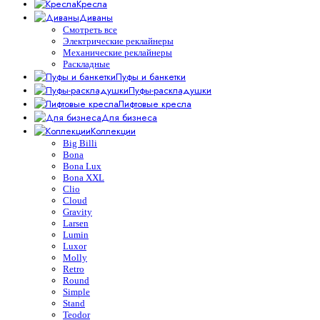
Кресла
Диваны
Смотреть все
Электрические реклайнеры
Механические реклайнеры
Раскладные
Пуфы и банкетки
Пуфы-раскладушки
Лифтовые кресла
Для бизнеса
Коллекции
Big Billi
Bona
Bona Lux
Bona XXL
Clio
Cloud
Gravity
Larsen
Lumin
Luxor
Molly
Retro
Round
Simple
Stand
Teodor