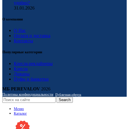
удобно?
31.01.2026
О компании
О Нас
Оплата и доставка
Контакты
Популярные категории
Кресла-реклайнеры
Кресла
Диваны
Пуфы и банкетки
МБ PEREVALOV
2026
Политика конфиндициальности
/
Публичная оферта
Search
Меню
Каталог