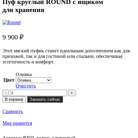
Пуф круглый ROUND с ящиком
для хранения
9 900
₽
Этот мягкий пуфик станет идеальным дополнением как для
прихожей, так и для гостиной или спальни, обеспечивая
эстетичность и комфорт.
Оливка
Цвет
Очистить
Количество
товара
В корзину
Заказать сейчас
Пуф
круглый
Сравнить
ROUND
с
Мне нравится
ящиком
для
хранения
Артикул:
RND_велюр_оливковый