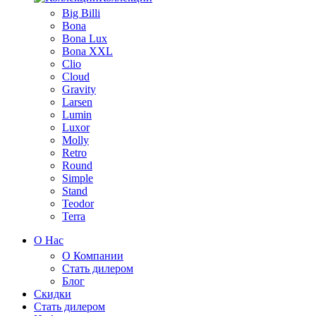
Big Billi
Bona
Bona Lux
Bona XXL
Clio
Cloud
Gravity
Larsen
Lumin
Luxor
Molly
Retro
Round
Simple
Stand
Teodor
Terra
О Нас
О Компании
Стать дилером
Блог
Скидки
Стать дилером