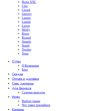
Bona XXL
Clio
Cloud
Gravity
Larsen
Lumin
Luxor
Molly
Retro
Round
Simple
Stand
Teodor
Terra
О Нас
О Компании
Блог
Скидки
Оплата и доставка
Стать дилером
Для бизнеса
Салоны красоты
Инфо
Выбор ткани
Что такое реклайнер
Контакты