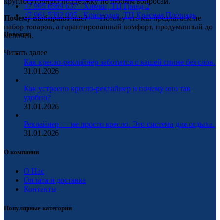
круглосуточную поддержку по любым вопросам.
+7 995 6569 637 - Химки, ТЦ Гранд-2
+7 961 5302 005 - Краснодар, ТЦ Красная Площадь
Почему выбирают нас?
— Потому что мы предлагаем не
набор товаров, а гарантированный комфорт, продуманный до
Новости
мелочей.
Читать далее
Как кресло-реклайнер заботится о вашей спине без слов.
31.01.2026
Как устроено кресло-реклайнер и почему оно так
удобно?
31.01.2026
Реклайнер — не просто кресло. Это система для отдыха.
31.01.2026
О компании
О Нас
Оплата и доставка
Контакты
Популярные категории