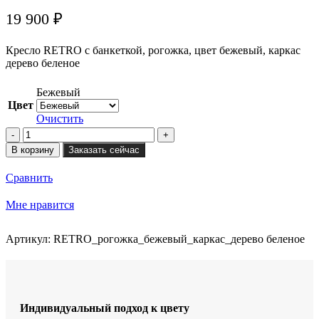
19 900
₽
Кресло RETRO с банкеткой, рогожка, цвет бежевый, каркас
дерево беленое
Бежевый
Цвет
Очистить
Количество
товара
В корзину
Заказать сейчас
Кресло
RETRO
Сравнить
с
банкеткой
Мне нравится
Артикул:
RETRO_рогожка_бежевый_каркас_дерево беленое
Индивидуальный подход к цвету