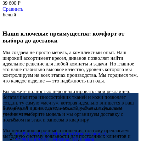
39 600
₽
Сравнить
Белый
Наши ключевые преимущества: комфорт от
выбора до доставки
Мы создаём не просто мебель, а комплексный опыт. Наш
широкий ассортимент кресел, диванов позволяет найти
идеальное решение для любой комнаты и задачи. Но главное
это наше стабильно высокое качество, уровень которого мы
контролируем на всех этапах производства. Мы гордимся тем,
что каждое изделие — это надёжность на годы.
Вы можете полностью персонализировать свой реклайнер:
богатая палитра износостойких тканей и кожи позволяет
создать ту самую «мечту», которая идеально впишется в ваш
Российский производитель мягкой мебели по финским
интерьер. А процесс покупки мы сделали максимально
технологиям.
удобным: выберите модель и мы организуем доставку с
подъёмом на этаж и заносом в квартиру.
Мы ценим долгосрочные отношения, поэтому предлагаем
+7 995 7878 333 - Монино (Отдел сервиса)
выгодную систему лояльности для постоянных клиентов и
+7 993 3569 637 - Москва, ТЦ София