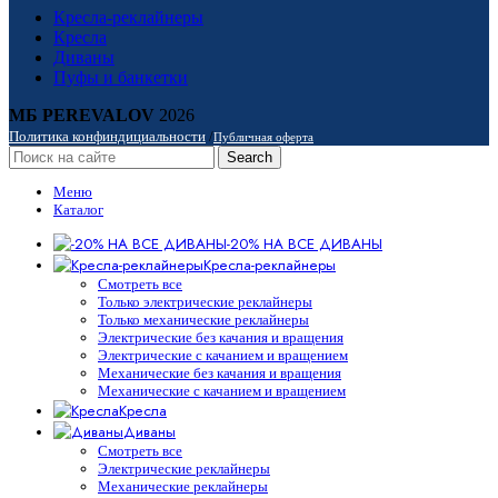
Кресла-реклайнеры
Кресла
Диваны
Пуфы и банкетки
МБ PEREVALOV
2026
Политика конфиндициальности
/
Публичная оферта
Search
Меню
Каталог
-20% НА ВСЕ ДИВАНЫ
Кресла-реклайнеры
Смотреть все
Только электрические реклайнеры
Только механические реклайнеры
Электрические без качания и вращения
Электрические с качанием и вращением
Механические без качания и вращения
Механические с качанием и вращением
Кресла
Диваны
Смотреть все
Электрические реклайнеры
Механические реклайнеры