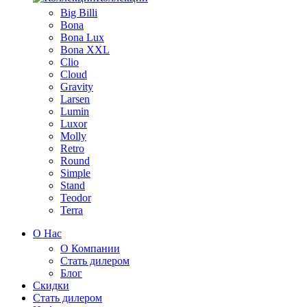
Big Billi
Bona
Bona Lux
Bona XXL
Clio
Cloud
Gravity
Larsen
Lumin
Luxor
Molly
Retro
Round
Simple
Stand
Teodor
Terra
О Нас
О Компании
Стать дилером
Блог
Скидки
Стать дилером