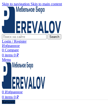
Skip to navigation
Skip to main content
Search
Login / Register
Избранное
0
Compare
0
items
0
₽
Menu
0
Избранное
0
items
0
₽
Каталог