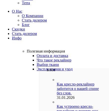
Terra
О Нас
О Компании
Стать дилером
Блог
Скидки
Стать дилером
Инфо
Полезная информация
Оплата и доставка
Что такое реклайнер
Выбор ткани
Эксплуатация и уход
БЛОГ
Как кресло-реклайнер
заботится о вашей спине
без слов.
31.01.2026
Как устроено кресло-
реклайнер и почему оно