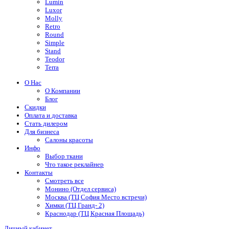
Lumin
Luxor
Molly
Retro
Round
Simple
Stand
Teodor
Terra
О Нас
О Компании
Блог
Скидки
Оплата и доставка
Стать дилером
Для бизнеса
Салоны красоты
Инфо
Выбор ткани
Что такое реклайнер
Контакты
Смотреть все
Монино (Отдел сервиса)
Москва (ТЦ София Место встречи)
Химки (ТЦ Гранд- 2)
Краснодар (ТЦ Красная Площадь)
Личный кабинет