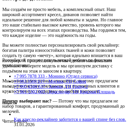
Мы создаём не просто мебель, а комплексный опыт. Наш
широкий ассортимент кресел, диванов позволяет найти
идеальное решение для любой комнаты и задачи. Но главное
это наше стабильно высокое качество, уровень которого мы
контролируем на всех этапах производства. Мы гордимся тем,
что каждое изделие — это надёжность на годы.
Вы можете полностью персонализировать свой реклайнер:
богатая палитра износостойких тканей и кожи позволяет
создать ту самую «мечту», которая идеально впишется в ваш
Российский производитель мягкой мебели по финским
интерьер. А процесс покупки мы сделали максимально
технологиям.
удобным: выберите модель и мы организуем доставку с
подъёмом на этаж и заносом в квартиру.
+7 995 7878 333 - Монино (Отдел сервиса)
Мы ценим долгосрочные отношения, поэтому предлагаем
+7 993 3569 637 - Москва, ТЦ София
выгодную систему лояльности для постоянных клиентов и
+7 995 6569 637 - Химки, ТЦ Гранд-2
круглосуточную поддержку по любым вопросам.
+7 961 5302 005 - Краснодар, ТЦ Красная Площадь
Почему выбирают нас?
— Потому что мы предлагаем не
Новости
набор товаров, а гарантированный комфорт, продуманный до
мелочей.
Как кресло-реклайнер заботится о вашей спине без слов.
Читать далее
31.01.2026