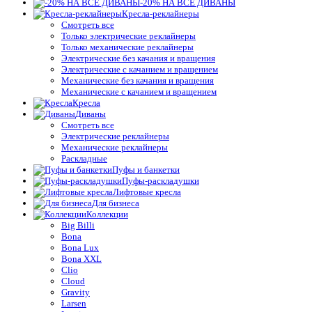
-20% НА ВСЕ ДИВАНЫ
Кресла-реклайнеры
Смотреть все
Только электрические реклайнеры
Только механические реклайнеры
Электрические без качания и вращения
Электрические с качанием и вращением
Механические без качания и вращения
Механические с качанием и вращением
Кресла
Диваны
Смотреть все
Электрические реклайнеры
Механические реклайнеры
Раскладные
Пуфы и банкетки
Пуфы-раскладушки
Лифтовые кресла
Для бизнеса
Коллекции
Big Billi
Bona
Bona Lux
Bona XXL
Clio
Cloud
Gravity
Larsen