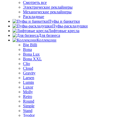
Смотреть все
Электрические реклайнеры
Механические реклайнеры
Раскладные
Пуфы и банкетки
Пуфы-раскладушки
Лифтовые кресла
Для бизнеса
Коллекции
Big Billi
Bona
Bona Lux
Bona XXL
Clio
Cloud
Gravity
Larsen
Lumin
Luxor
Molly
Retro
Round
Simple
Stand
Teodor