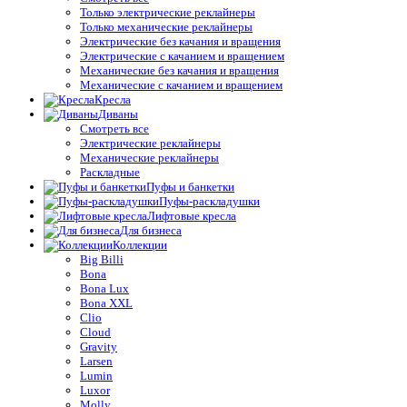
Только электрические реклайнеры
Только механические реклайнеры
Электрические без качания и вращения
Электрические с качанием и вращением
Механические без качания и вращения
Механические с качанием и вращением
Кресла
Диваны
Смотреть все
Электрические реклайнеры
Механические реклайнеры
Раскладные
Пуфы и банкетки
Пуфы-раскладушки
Лифтовые кресла
Для бизнеса
Коллекции
Big Billi
Bona
Bona Lux
Bona XXL
Clio
Cloud
Gravity
Larsen
Lumin
Luxor
Molly