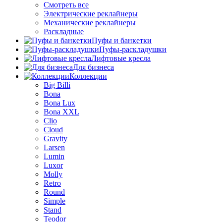
Смотреть все
Электрические реклайнеры
Механические реклайнеры
Раскладные
Пуфы и банкетки
Пуфы-раскладушки
Лифтовые кресла
Для бизнеса
Коллекции
Big Billi
Bona
Bona Lux
Bona XXL
Clio
Cloud
Gravity
Larsen
Lumin
Luxor
Molly
Retro
Round
Simple
Stand
Teodor