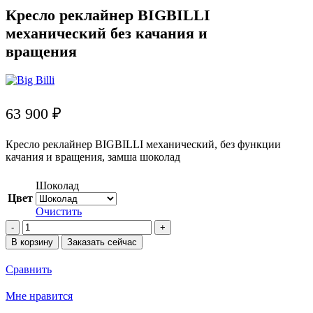
Кресло реклайнер BIGBILLI
механический без качания и
вращения
63 900
₽
Кресло реклайнер BIGBILLI механический, без функции
качания и вращения, замша шоколад
Шоколад
Цвет
Очистить
Количество
товара
В корзину
Заказать сейчас
Кресло
реклайнер
Сравнить
BIGBILLI
механический
Мне нравится
без