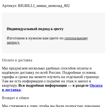
качания
и
Артикул:
BIGBILLI_замша_шоколад_802
вращения
Индивидуальный подход к цвету
Изготовим в нужном вам цвете по
специальному
запросу.
Оплата и доставка
Мы предлагаем несколько удобных способов оплаты и
надёжную доставку по всей России. Подробные условия,
тарифы и сроки вы можете изучить на отдельной странице.
Там же есть информация о подъёме на этаж и заносе в
квартиру.
Вся подробная информация — в разделе
Оплата
и доставка
.
Возврат и обмен
Мы стремимся к тому, чтобы вы были полностью довольны