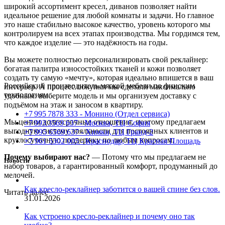
широкий ассортимент кресел, диванов позволяет найти
идеальное решение для любой комнаты и задачи. Но главное
это наше стабильно высокое качество, уровень которого мы
контролируем на всех этапах производства. Мы гордимся тем,
что каждое изделие — это надёжность на годы.
Вы можете полностью персонализировать свой реклайнер:
богатая палитра износостойких тканей и кожи позволяет
создать ту самую «мечту», которая идеально впишется в ваш
Российский производитель мягкой мебели по финским
интерьер. А процесс покупки мы сделали максимально
технологиям.
удобным: выберите модель и мы организуем доставку с
подъёмом на этаж и заносом в квартиру.
+7 995 7878 333 - Монино (Отдел сервиса)
Мы ценим долгосрочные отношения, поэтому предлагаем
+7 993 3569 637 - Москва, ТЦ София
выгодную систему лояльности для постоянных клиентов и
+7 995 6569 637 - Химки, ТЦ Гранд-2
круглосуточную поддержку по любым вопросам.
+7 961 5302 005 - Краснодар, ТЦ Красная Площадь
Почему выбирают нас?
— Потому что мы предлагаем не
Новости
набор товаров, а гарантированный комфорт, продуманный до
мелочей.
Как кресло-реклайнер заботится о вашей спине без слов.
Читать далее
31.01.2026
Как устроено кресло-реклайнер и почему оно так