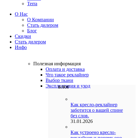
Terra
О Нас
О Компании
Стать дилером
Блог
Скидки
Стать дилером
Инфо
Полезная информация
Оплата и доставка
Что такое реклайнер
Выбор ткани
Эксплуатация и уход
БЛОГ
Как кресло-реклайнер
заботится о вашей спине
без слов.
31.01.2026
Как устроено кресло-
реклайнер и почему оно