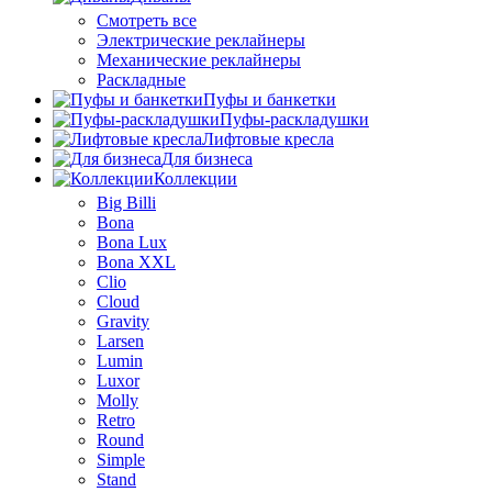
Смотреть все
Электрические реклайнеры
Механические реклайнеры
Раскладные
Пуфы и банкетки
Пуфы-раскладушки
Лифтовые кресла
Для бизнеса
Коллекции
Big Billi
Bona
Bona Lux
Bona XXL
Clio
Cloud
Gravity
Larsen
Lumin
Luxor
Molly
Retro
Round
Simple
Stand