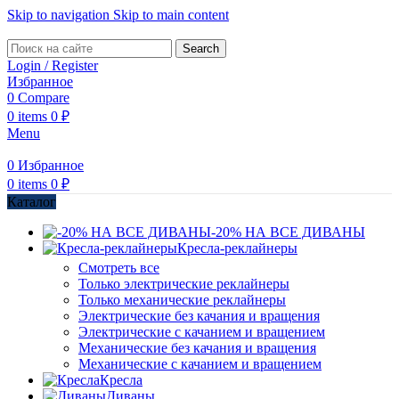
Skip to navigation
Skip to main content
Search
Login / Register
Избранное
0
Compare
0
items
0
₽
Menu
0
Избранное
0
items
0
₽
Каталог
-20% НА ВСЕ ДИВАНЫ
Кресла-реклайнеры
Смотреть все
Только электрические реклайнеры
Только механические реклайнеры
Электрические без качания и вращения
Электрические с качанием и вращением
Механические без качания и вращения
Механические с качанием и вращением
Кресла
Диваны