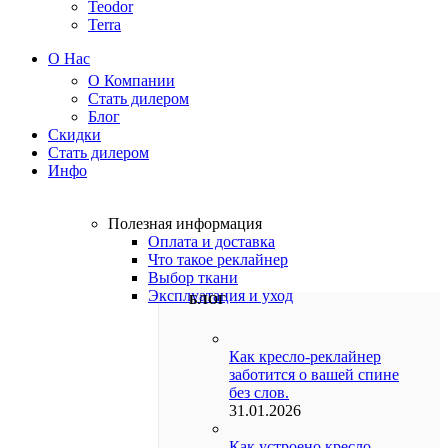
Teodor
Terra
О Нас
О Компании
Стать дилером
Блог
Скидки
Стать дилером
Инфо
Полезная информация
Оплата и доставка
Что такое реклайнер
Выбор ткани
Эксплуатация и уход
БЛОГ
Как кресло-реклайнер
заботится о вашей спине
без слов.
31.01.2026
Как устроено кресло-