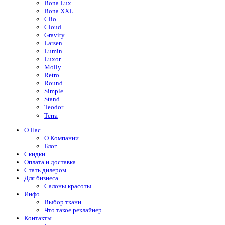
Bona Lux
Bona XXL
Clio
Cloud
Gravity
Larsen
Lumin
Luxor
Molly
Retro
Round
Simple
Stand
Teodor
Terra
О Нас
О Компании
Блог
Скидки
Оплата и доставка
Стать дилером
Для бизнеса
Салоны красоты
Инфо
Выбор ткани
Что такое реклайнер
Контакты