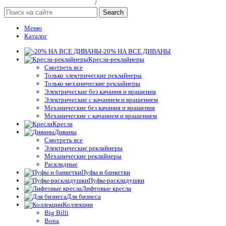
Политика конфиндициальности
/
Публичная оферта
Search
Меню
Каталог
-20% НА ВСЕ ДИВАНЫ
Кресла-реклайнеры
Смотреть все
Только электрические реклайнеры
Только механические реклайнеры
Электрические без качания и вращения
Электрические с качанием и вращением
Механические без качания и вращения
Механические с качанием и вращением
Кресла
Диваны
Смотреть все
Электрические реклайнеры
Механические реклайнеры
Раскладные
Пуфы и банкетки
Пуфы-раскладушки
Лифтовые кресла
Для бизнеса
Коллекции
Big Billi
Bona