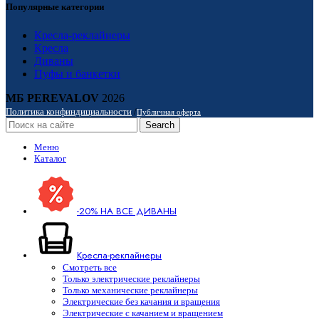
Популярные категории
Кресла-реклайнеры
Кресла
Диваны
Пуфы и банкетки
МБ PEREVALOV
2026
Политика конфиндициальности
/
Публичная оферта
Search
Меню
Каталог
-20% НА ВСЕ ДИВАНЫ
Кресла-реклайнеры
Смотреть все
Только электрические реклайнеры
Только механические реклайнеры
Электрические без качания и вращения
Электрические с качанием и вращением