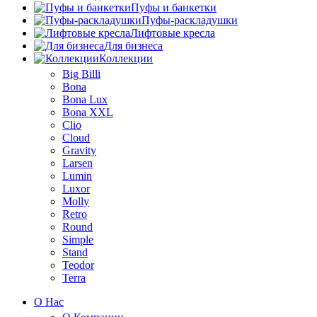
Пуфы и банкетки
Пуфы-раскладушки
Лифтовые кресла
Для бизнеса
Коллекции
Big Billi
Bona
Bona Lux
Bona XXL
Clio
Cloud
Gravity
Larsen
Lumin
Luxor
Molly
Retro
Round
Simple
Stand
Teodor
Terra
О Нас