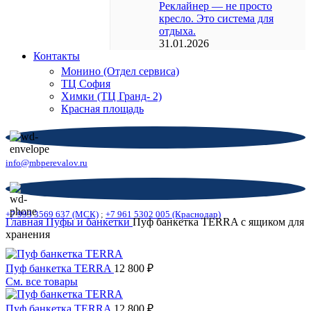
Реклайнер — не просто
кресло. Это система для
отдыха.
31.01.2026
Контакты
Монино (Отдел сервиса)
ТЦ София
Химки (ТЦ Гранд- 2)
Красная площадь
info@mbperevalov.ru
+7 993 3569 637 (МСК)
;
+7 961 5302 005 (Краснодар)
Главная
Пуфы и банкетки
Пуф банкетка TERRA с ящиком для
хранения
Пуф банкетка TERRA
12 800
₽
См. все товары
Пуф банкетка TERRA
12 800
₽