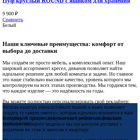
Пуф круглый ROUND с ящиком для хранения
9 900
₽
Сравнить
Белый
Наши ключевые преимущества: комфорт от
выбора до доставки
Мы создаём не просто мебель, а комплексный опыт. Наш
широкий ассортимент кресел, диванов позволяет найти
идеальное решение для любой комнаты и задачи. Но главное
это наше стабильно высокое качество, уровень которого мы
контролируем на всех этапах производства. Мы гордимся тем,
что каждое изделие — это надёжность на годы.
Вы можете полностью персонализировать свой реклайнер:
богатая палитра износостойких тканей и кожи позволяет
создать ту самую «мечту», которая идеально впишется в ваш
Российский производитель мягкой мебели по финским
интерьер. А процесс покупки мы сделали максимально
технологиям.
удобным: выберите модель и мы организуем доставку с
подъёмом на этаж и заносом в квартиру.