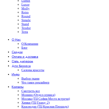
Lumin
Luxor
Molly
Retro
Round
Simple
Stand
Teodor
Terra
О Нас
О Компании
Блог
Скидки
Оплата и доставка
Стать дилером
Для бизнеса
Салоны красоты
Инфо
Выбор ткани
Что такое реклайнер
Контакты
Смотреть все
Монино (Отдел сервиса)
Москва (ТЦ София Место встречи)
Химки (ТЦ Гранд- 2)
Краснодар (ТЦ Красная Площадь)