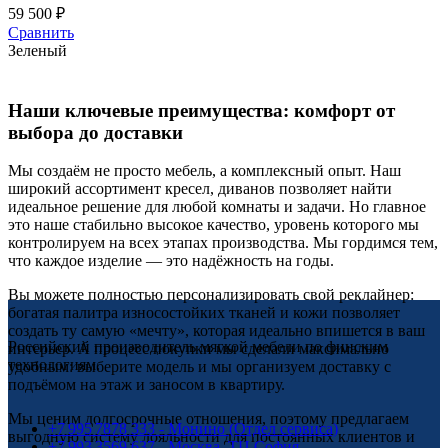
59 500
₽
Сравнить
Зеленый
Наши ключевые преимущества: комфорт от
выбора до доставки
Мы создаём не просто мебель, а комплексный опыт. Наш
широкий ассортимент кресел, диванов позволяет найти
идеальное решение для любой комнаты и задачи. Но главное
это наше стабильно высокое качество, уровень которого мы
контролируем на всех этапах производства. Мы гордимся тем,
что каждое изделие — это надёжность на годы.
Вы можете полностью персонализировать свой реклайнер:
богатая палитра износостойких тканей и кожи позволяет
создать ту самую «мечту», которая идеально впишется в ваш
Российский производитель мягкой мебели по финским
интерьер. А процесс покупки мы сделали максимально
технологиям.
удобным: выберите модель и мы организуем доставку с
подъёмом на этаж и заносом в квартиру.
Мы ценим долгосрочные отношения, поэтому предлагаем
+7 995 7878 333 - Монино (Отдел сервиса)
выгодную систему лояльности для постоянных клиентов и
+7 993 3569 637 - Москва, ТЦ София