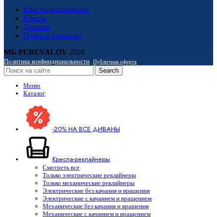
Кресла-реклайнеры
Кресла
Диваны
Пуфы и банкетки
МБ PEREVALOV
2026
Политика конфиндициальности
/
Публичная оферта
Search
Меню
Каталог
-20% НА ВСЕ ДИВАНЫ
Кресла-реклайнеры
Смотреть все
Только электрические реклайнеры
Только механические реклайнеры
Электрические без качания и вращения
Электрические с качанием и вращением
Механические без качания и вращения
Механические с качанием и вращением