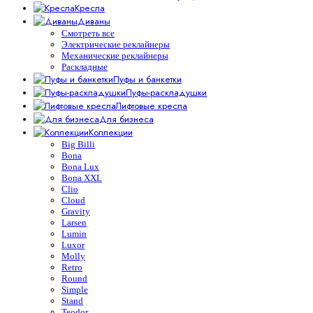
Кресла
Диваны
Смотреть все
Электрические реклайнеры
Механические реклайнеры
Раскладные
Пуфы и банкетки
Пуфы-раскладушки
Лифтовые кресла
Для бизнеса
Коллекции
Big Billi
Bona
Bona Lux
Bona XXL
Clio
Cloud
Gravity
Larsen
Lumin
Luxor
Molly
Retro
Round
Simple
Stand
Teodor