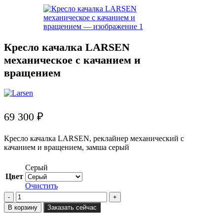
Кресло качалка LARSEN
механическое с качанием и
вращением
69 300
₽
Кресло качалка LARSEN, реклайнер механический с
качанием и вращением, замша серый
Серый
Цвет
Очистить
Количество
товара
В корзину
Заказать сейчас
Кресло