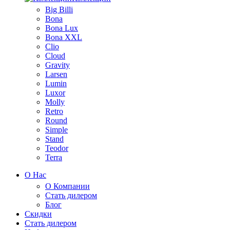
Big Billi
Bona
Bona Lux
Bona XXL
Clio
Cloud
Gravity
Larsen
Lumin
Luxor
Molly
Retro
Round
Simple
Stand
Teodor
Terra
О Нас
О Компании
Стать дилером
Блог
Скидки
Стать дилером