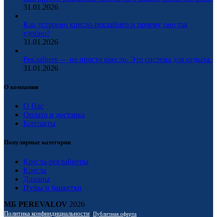
31.01.2026
Как устроено кресло-реклайнер и почему оно так
удобно?
31.01.2026
Реклайнер — не просто кресло. Это система для отдыха.
31.01.2026
О компании
О Нас
Оплата и доставка
Контакты
Популярные категории
Кресла-реклайнеры
Кресла
Диваны
Пуфы и банкетки
МБ PEREVALOV
2026
Политика конфиндициальности
/
Публичная оферта