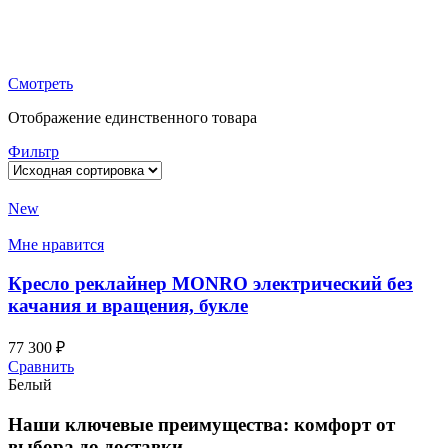
Кресло реклайнер
BIGBILLI электрический с качанием и вращением
Смотреть
Отображение единственного товара
Фильтр
New
Мне нравится
Кресло реклайнер MONRO электрический без
качания и вращения, букле
77 300
₽
Сравнить
Белый
Наши ключевые преимущества: комфорт от
выбора до доставки