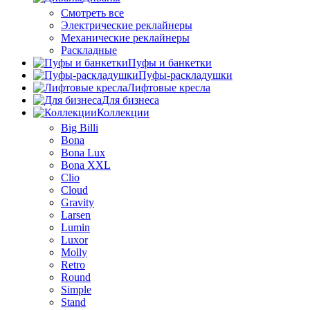
Смотреть все
Электрические реклайнеры
Механические реклайнеры
Раскладные
Пуфы и банкетки
Пуфы-раскладушки
Лифтовые кресла
Для бизнеса
Коллекции
Big Billi
Bona
Bona Lux
Bona XXL
Clio
Cloud
Gravity
Larsen
Lumin
Luxor
Molly
Retro
Round
Simple
Stand