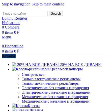
Skip to navigation
Skip to main content
Search
Login / Register
Избранное
0
Compare
0
items
0
₽
Menu
0
Избранное
0
items
0
₽
Каталог
-20% НА ВСЕ ДИВАНЫ
Кресла-реклайнеры
Смотреть все
Только электрические реклайнеры
Только механические реклайнеры
Электрические без качания и вращения
Электрические с качанием и вращением
Механические без качания и вращения
Механические с качанием и вращением
Кресла
Диваны