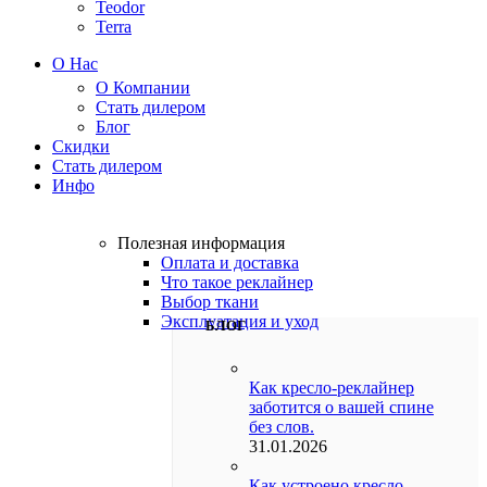
Teodor
Terra
О Нас
О Компании
Стать дилером
Блог
Скидки
Стать дилером
Инфо
Полезная информация
Оплата и доставка
Что такое реклайнер
Выбор ткани
Эксплуатация и уход
БЛОГ
Как кресло-реклайнер
заботится о вашей спине
без слов.
31.01.2026
Как устроено кресло-